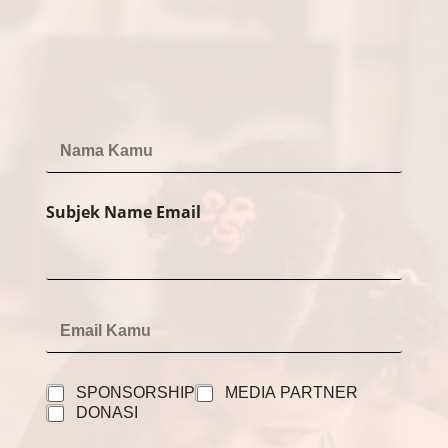
N
a
m
e
Subjek Name Email
*
E
m
a
i
C
l
SPONSORSHIP
MEDIA PARTNER
h
*
DONASI
e